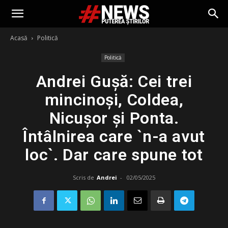
Acasă
Politică
Politică
Andrei Gușă: Cei trei
mincinoși, Coldea,
Nicușor și Ponta.
Întâlnirea care `n-a avut
loc`. Dar care spune tot
Scris de
Andrei
-
02/05/2025