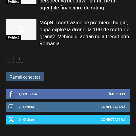
perspectivă negativă” primit de la
Politică
agențiile financiare de rating
MApN îl contrazice pe premierul bulgar,
după explozia dronei la 100 de metri de
graniță: Vehiculul aerian nu a trecut prin
Politică
România
Rămâi conectat
1,069
Fani
ÎMI PLACE
7
Cititori
CONECTAȚI-VĂ
0
Cititori
CONECTAȚI-VĂ