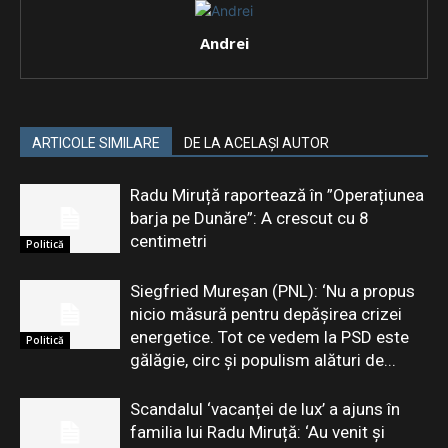
Andrei
ARTICOLE SIMILARE
DE LA ACELAȘI AUTOR
Radu Miruță raportează în ”Operațiunea
barja pe Dunăre”: A crescut cu 8
centimetri
Politică
Siegfried Mureșan (PNL): ‘Nu a propus
nicio măsură pentru depăşirea crizei
energetice. Tot ce vedem la PSD este
Politică
gălăgie, circ şi populism alături de...
Scandalul ‘vacanței de lux’ a ajuns în
familia lui Radu Miruță: ‘Au venit și