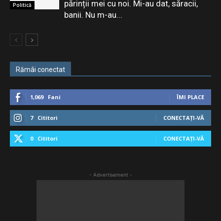
părinții mei cu noi. Mi-au dat, săracii,
Politică
banii. Nu m-au...
Rămâi conectat
1,069
Fani
ÎMI PLACE
7
Cititori
CONECTAȚI-VĂ
0
Cititori
CONECTAȚI-VĂ
- Advertisement -