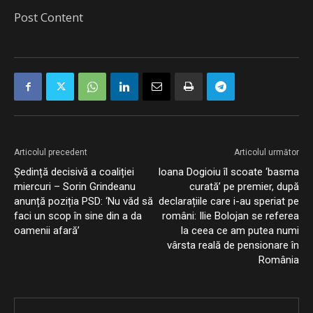
Post Content
Articolul precedent
Articolul următor
Ședință decisivă a coaliției
Ioana Dogioiu îl scoate ‘basma
miercuri – Sorin Grindeanu
curată’ pe premier, după
anunță poziția PSD: ‘Nu văd să
declarațiile care i-au speriat pe
faci un scop în sine din a da
români: Ilie Bolojan se referea
oamenii afară’
la ceea ce am putea numi
vârsta reală de pensionare în
România