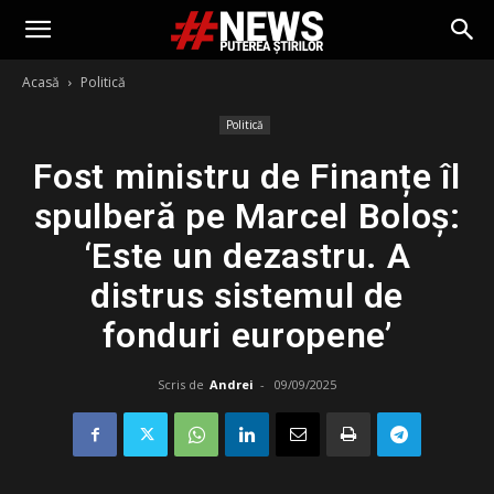
Acasă
Politică
Politică
Fost ministru de Finanțe îl
spulberă pe Marcel Boloș:
‘Este un dezastru. A
distrus sistemul de
fonduri europene’
Scris de
Andrei
-
09/09/2025