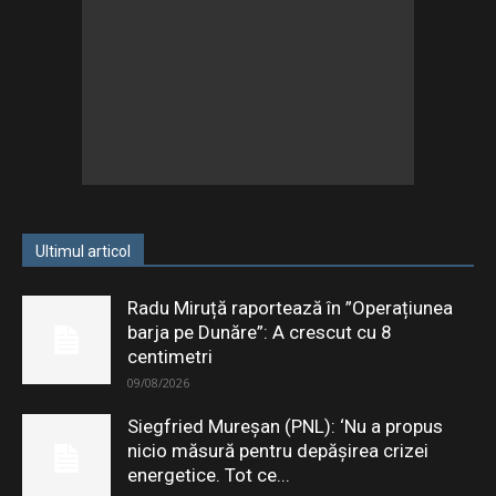
Ultimul articol
Radu Miruță raportează în ”Operațiunea
barja pe Dunăre”: A crescut cu 8
centimetri
09/08/2026
Siegfried Mureșan (PNL): ‘Nu a propus
nicio măsură pentru depăşirea crizei
energetice. Tot ce...